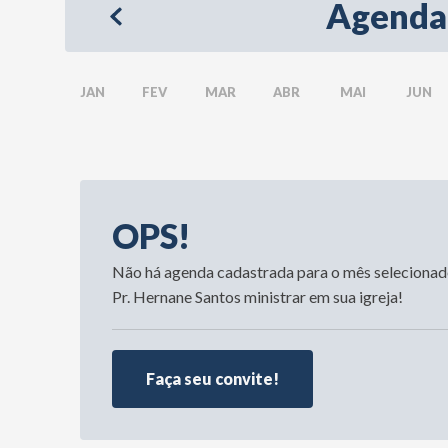
Agenda
JAN
FEV
MAR
ABR
MAI
JUN
OPS!
Não há agenda cadastrada para o mês selecionado.
Pr. Hernane Santos ministrar em sua igreja!
Faça seu convite!