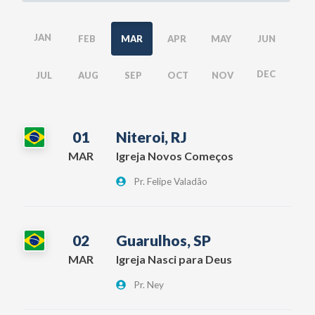
JAN
FEB
MAR
APR
MAY
JUN
DEC
JUL
AUG
SEP
OCT
NOV
01
Niteroi, RJ
MAR
Igreja Novos Começos
Pr. Felipe Valadão
02
Guarulhos, SP
MAR
Igreja Nasci para Deus
Pr. Ney