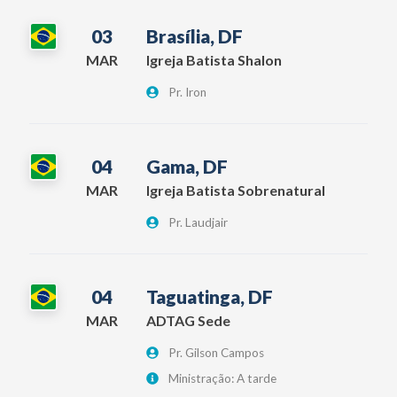
03
Brasília, DF
MAR
Igreja Batista Shalon
Pr. Iron
04
Gama, DF
MAR
Igreja Batista Sobrenatural
Pr. Laudjair
04
Taguatinga, DF
MAR
ADTAG Sede
Pr. Gilson Campos
Ministração: A tarde