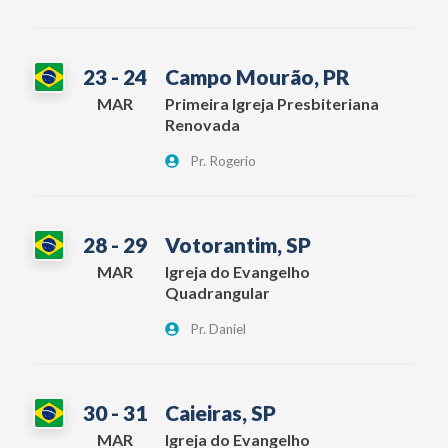
23 - 24
Campo Mourão, PR
MAR
Primeira Igreja Presbiteriana
Renovada
Pr. Rogerio
28 - 29
Votorantim, SP
MAR
Igreja do Evangelho
Quadrangular
Pr. Daniel
30 - 31
Caieiras, SP
MAR
Igreja do Evangelho