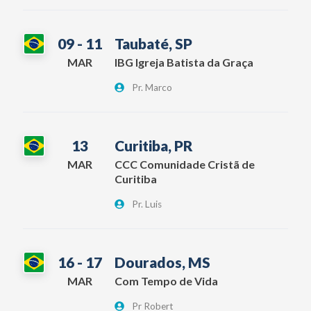
09 - 11
Taubaté, SP
MAR
IBG Igreja Batista da Graça
Pr. Marco
13
Curitiba, PR
MAR
CCC Comunidade Cristã de
Curitiba
Pr. Luis
16 - 17
Dourados, MS
MAR
Com Tempo de Vida
Pr Robert