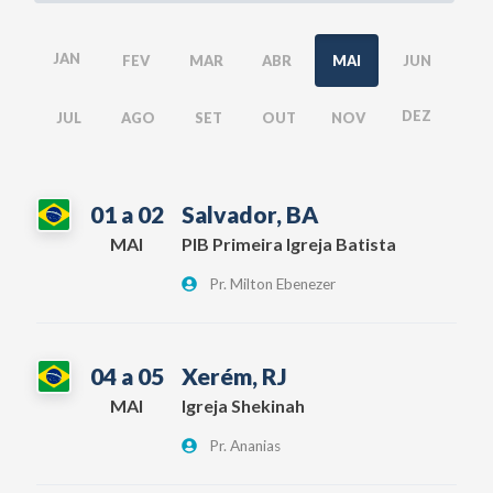
JAN
FEV
MAR
ABR
MAI
JUN
DEZ
JUL
AGO
SET
OUT
NOV
01 a 02
Salvador, BA
MAI
PIB Primeira Igreja Batista
Pr. Milton Ebenezer
04 a 05
Xerém, RJ
MAI
Igreja Shekinah
Pr. Ananias